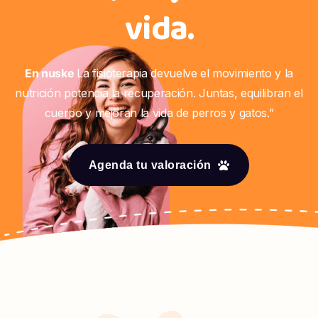
vida.
En nuske
La fisioterapia devuelve el movimiento y la
nutrición potencia la recuperación. Juntas, equilibran el
cuerpo y mejoran la vida de perros y gatos.”
Agenda tu valoración